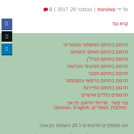
על ידי
translwp
|
נובמבר 26, 2017
|
0
קרא עוד
תרגום בתחום המשפטי והנוטריונ
י
תרגום בתחום העסקי והשיווקי
תרגום בתחום הנדל”ן
תרגום בתחום הפיננסי והביטוח
תרגום בתחום הטכנ
י
תרגום בתחום הרפואי והקוסמט
י
תרגום בתחום התיירות
תרגומים כלליים ואישיים
צור קשר
,
שירותי תרגום
,
מי-אני
,
המלצות
,
מאמרים
,
English
,
German
אנו מספקים תרגומים ל 20 השפות הבאות: